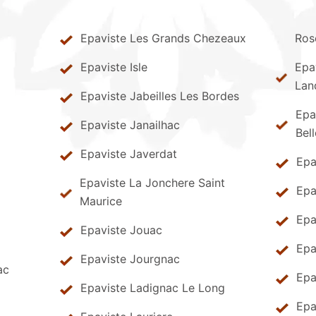
Epaviste Les Grands Chezeaux
Ros
Epaviste Isle
Epa
Lan
Epaviste Jabeilles Les Bordes
Epa
Epaviste Janailhac
Bel
Epaviste Javerdat
Epa
Epaviste La Jonchere Saint
Epa
Maurice
Epa
Epaviste Jouac
Epa
Epaviste Jourgnac
ac
Epa
Epaviste Ladignac Le Long
Epa