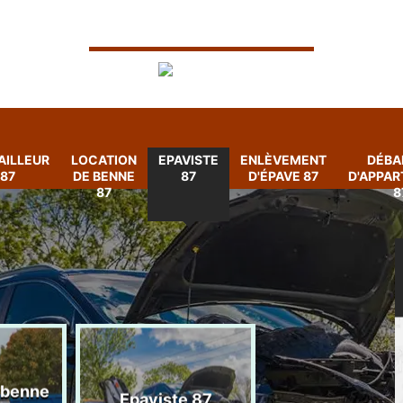
AILLEUR
LOCATION
EPAVISTE
ENLÈVEMENT
DÉBA
87
DE BENNE
87
D'ÉPAVE 87
D'APPA
87
8
 benne
Enlèvement
Epaviste 87