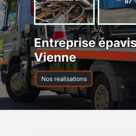
ras 87
87
Entreprise épavi
Vienne
Nos realisations