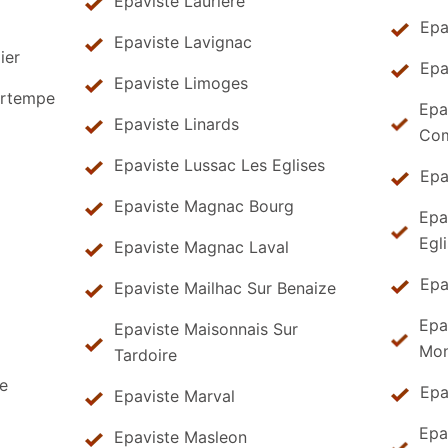
Epaviste Lauriere
Epa
Epaviste Lavignac
ier
Epa
Epaviste Limoges
artempe
Epa
Epaviste Linards
Co
Epaviste Lussac Les Eglises
Epa
Epaviste Magnac Bourg
Epa
Egl
Epaviste Magnac Laval
Epa
Epaviste Mailhac Sur Benaize
Epa
Epaviste Maisonnais Sur
Mon
Tardoire
le
Epa
Epaviste Marval
Epa
Epaviste Masleon