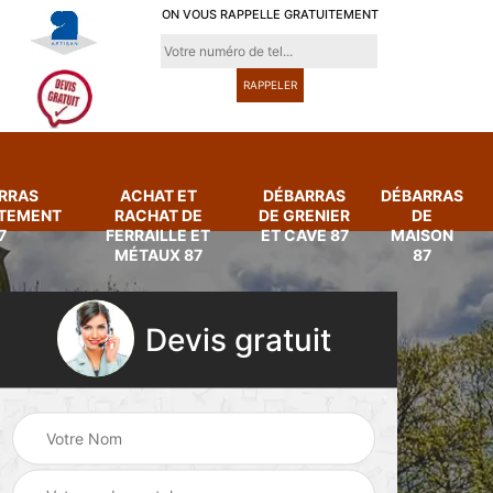
ON VOUS RAPPELLE GRATUITEMENT
RRAS
ACHAT ET
DÉBARRAS
DÉBARRAS
RTEMENT
RACHAT DE
DE GRENIER
DE
7
FERRAILLE ET
ET CAVE 87
MAISON
MÉTAUX 87
87
Devis gratuit
Achat et rachat de
Débarras
ferraille et métaux