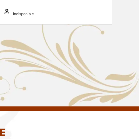
indisponible
E