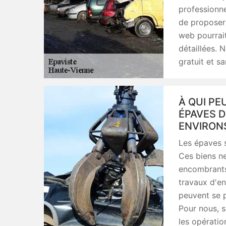
professionne
de proposer 
web pourrait
détaillées. 
gratuit et s
À QUI PE
ÉPAVES D
ENVIRON
Les épaves s
Ces biens ne
encombrants.
travaux d'e
peuvent se p
Pour nous, s
les opératio