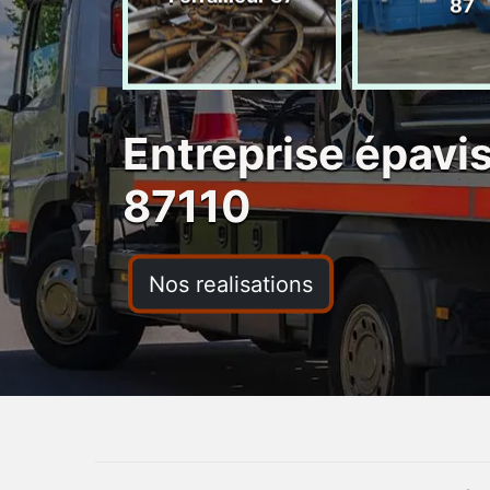
ras 87
87
Entreprise épavi
87110
Nos realisations