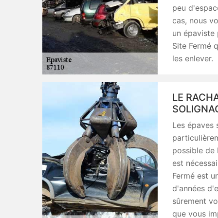
peu d'espac
cas, nous vo
un épaviste 
Site Fermé q
les enlever.
LE RACHA
SOLIGNAC
Les épaves s
particulière
possible de 
est nécessai
Fermé est un
d'années d'e
sûrement vou
que vous im