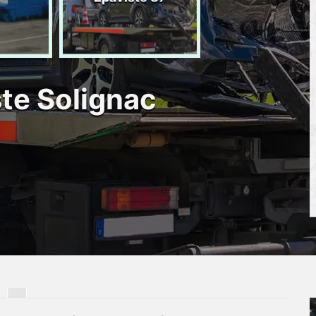
d'épave 87
ste Solignac