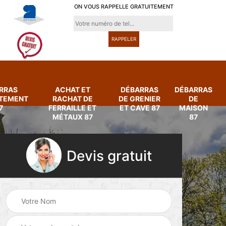
ON VOUS RAPPELLE GRATUITEMENT
RRAS
ACHAT ET
DÉBARRAS
DÉBARRAS
RTEMENT
RACHAT DE
DE GRENIER
DE
7
FERRAILLE ET
ET CAVE 87
MAISON
MÉTAUX 87
87
Devis gratuit
Achat et rachat de
Débarras
ferraille et métaux