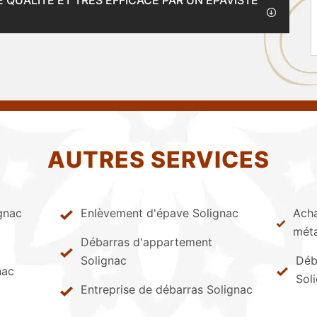
 QUALITÉ ET TRÈS EFFICACE PAR UN ÉPAVISTE
AUTRES SERVICES
gnac
Enlèvement d'épave Solignac
Acha
méta
Débarras d'appartement
Solignac
Déb
nac
Sol
Entreprise de débarras Solignac