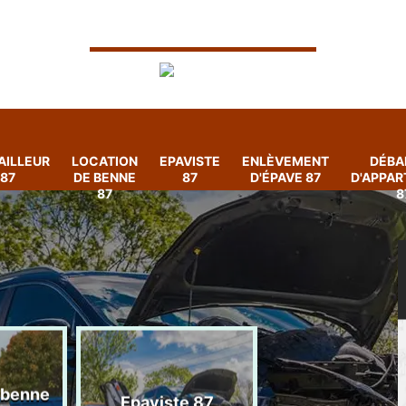
AILLEUR
LOCATION
EPAVISTE
ENLÈVEMENT
DÉBA
87
DE BENNE
87
D'ÉPAVE 87
D'APPA
87
8
 benne
Enlèvement
Epaviste 87