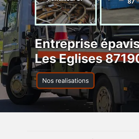
ras 87
87
Entreprise épavi
Les Eglises 8719
Nos realisations