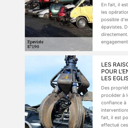
En fait, il 
les opératio
possible d'e
épavistes. D
directement.
engagement
LES RAIS
POUR L'E
LES EGLI
Des propriét
procéder à le
confiance à 
intervention
fait, il est 
effectué ces