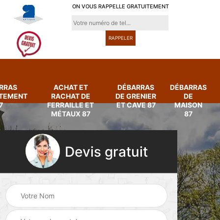
ON VOUS RAPPELLE GRATUITEMENT
RRAS
ACHAT ET
DÉBARRAS
DÉBARRAS
RTEMENT
RACHAT DE
DE GRENIER
DE
7
FERRAILLE ET
ET CAVE 87
MAISON
MÉTAUX 87
87
Devis gratuit
Achat et rachat de
Débarras
ferraille et métaux