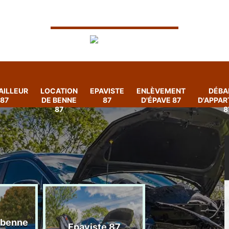
AILLEUR
LOCATION
EPAVISTE
ENLÈVEMENT
DÉBA
87
DE BENNE
87
D'ÉPAVE 87
D'APPA
87
8
 benne
Enlèvement
Epaviste 87