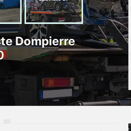
d'épave 87
ste Dompierre
0