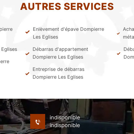
AUTRES SERVICES
ierre
Enlèvement d'épave Dompierre
Achat
Les Eglises
méta
 Eglises
Débarras d'appartement
Déba
Dompierre Les Eglises
Domp
erre
Entreprise de débarras
Dompierre Les Eglises
indisponible
indisponible