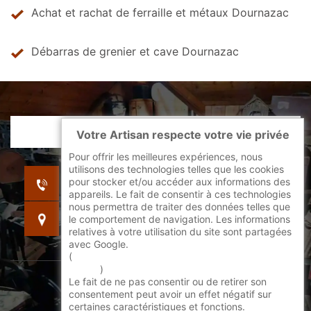
Achat et rachat de ferraille et métaux Dournazac
Débarras de grenier et cave Dournazac
Votre Artisan respecte votre vie privée
Pour offrir les meilleures expériences, nous
utilisons des technologies telles que les cookies
indisponible
pour stocker et/ou accéder aux informations des
indisponible
appareils. Le fait de consentir à ces technologies
nous permettra de traiter des données telles que
indisponible
le comportement de navigation. Les informations
relatives à votre utilisation du site sont partagées
avec Google.
(
En savoir + sur l'utilisation des cookies par
google
)
Le fait de ne pas consentir ou de retirer son
©2022 - 2026 Tout droit réservé -
consentement peut avoir un effet négatif sur
certaines caractéristiques et fonctions.