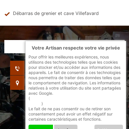
Débarras de grenier et cave Villefavard
Votre Artisan respecte votre vie privée
Pour offrir les meilleures expériences, nous
utilisons des technologies telles que les cookies
indisponible
pour stocker et/ou accéder aux informations des
indisponible
appareils. Le fait de consentir à ces technologies
nous permettra de traiter des données telles que
indisponible
le comportement de navigation. Les informations
relatives à votre utilisation du site sont partagées
avec Google.
(
En savoir + sur l'utilisation des cookies par
google
)
Le fait de ne pas consentir ou de retirer son
©2022 - 2026 Tout droit réservé -
consentement peut avoir un effet négatif sur
certaines caractéristiques et fonctions.
Mentions légales