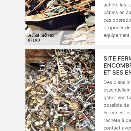
achète les r
câbles en al
ces opération
proposer des 
équipement 
SITE FER
ENCOMBRA
ET SES E
Des biens inu
essentiellem
gêner vos fu
possible de 
Fermé est ce
rachète à de
contact avec 