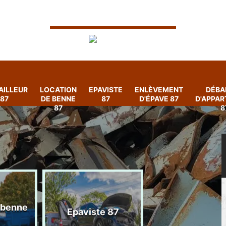
AILLEUR
LOCATION
EPAVISTE
ENLÈVEMENT
DÉBA
87
DE BENNE
87
D'ÉPAVE 87
D'APPA
87
8
 benne
Enlèvement
Epaviste 87
d'épave 87