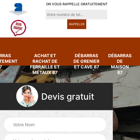
ON VOUS RAPPELLE GRATUITEMENT
RRAS
ACHAT ET
DÉBARRAS
DÉBARRAS
RTEMENT
RACHAT DE
DE GRENIER
DE
7
FERRAILLE ET
ET CAVE 87
MAISON
MÉTAUX 87
87
Devis gratuit
Achat et rachat de
Débarras
ferraille et métaux
d'appartement 87
87