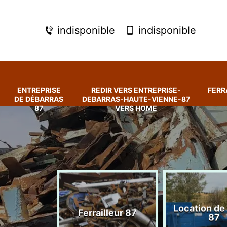
indisponible
indisponible
ENTREPRISE
REDIR VERS ENTREPRISE-
FERR
DE DÉBARRAS
DEBARRAS-HAUTE-VIENNE-87
87
VERS HOME
rise de
Location de
Ferrailleur 87
ras 87
87