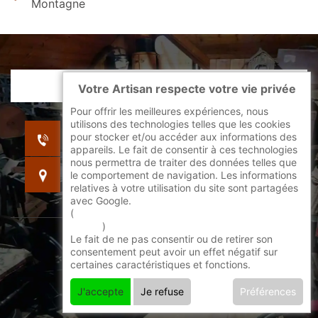
Montagne
Votre Artisan respecte votre vie privée
Pour offrir les meilleures expériences, nous
utilisons des technologies telles que les cookies
indisponible
pour stocker et/ou accéder aux informations des
indisponible
appareils. Le fait de consentir à ces technologies
nous permettra de traiter des données telles que
indisponible
le comportement de navigation. Les informations
relatives à votre utilisation du site sont partagées
avec Google.
(
En savoir + sur l'utilisation des cookies par
google
)
Le fait de ne pas consentir ou de retirer son
©2022 - 2026 Tout droit réservé -
consentement peut avoir un effet négatif sur
certaines caractéristiques et fonctions.
Mentions légales
J'accepte
Je refuse
Préférences