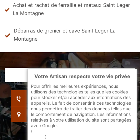
Achat et rachat de ferraille et métaux Saint Leger
La Montagne
Débarras de grenier et cave Saint Leger La
Montagne
Votre Artisan respecte votre vie privée
Pour offrir les meilleures expériences, nous
utilisons des technologies telles que les cookies
indisponible
pour stocker et/ou accéder aux informations des
indisponible
appareils. Le fait de consentir à ces technologies
nous permettra de traiter des données telles que
indisponible
le comportement de navigation. Les informations
relatives à votre utilisation du site sont partagées
avec Google.
(
En savoir + sur l'utilisation des cookies par
google
)