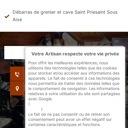
Débarras de grenier et cave Saint Priesaint Sous
Aixe
Votre Artisan respecte votre vie privée
Pour offrir les meilleures expériences, nous
utilisons des technologies telles que les cookies
indisponible
pour stocker et/ou accéder aux informations des
indisponible
appareils. Le fait de consentir à ces technologies
nous permettra de traiter des données telles que
indisponible
le comportement de navigation. Les informations
relatives à votre utilisation du site sont partagées
avec Google.
(
En savoir + sur l'utilisation des cookies par
google
)
Le fait de ne pas consentir ou de retirer son
©2022 - 2026 Tout droit réservé -
consentement peut avoir un effet négatif sur
certaines caractéristiques et fonctions.
Mentions légales