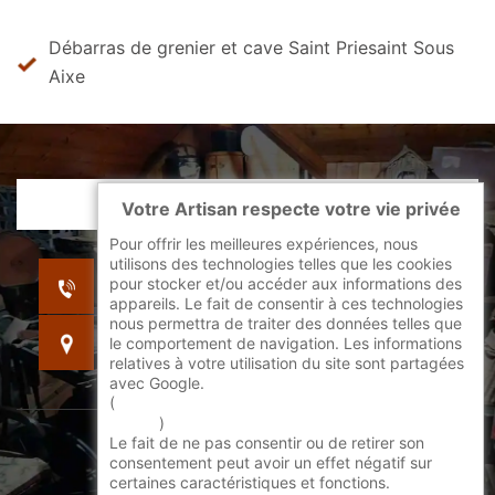
Débarras de grenier et cave Saint Priesaint Sous
Aixe
Votre Artisan respecte votre vie privée
Pour offrir les meilleures expériences, nous
utilisons des technologies telles que les cookies
indisponible
pour stocker et/ou accéder aux informations des
indisponible
appareils. Le fait de consentir à ces technologies
nous permettra de traiter des données telles que
indisponible
le comportement de navigation. Les informations
relatives à votre utilisation du site sont partagées
avec Google.
(
En savoir + sur l'utilisation des cookies par
google
)
Le fait de ne pas consentir ou de retirer son
©2022 - 2026 Tout droit réservé -
consentement peut avoir un effet négatif sur
certaines caractéristiques et fonctions.
Mentions légales