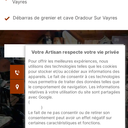
Vayres
Débarras de grenier et cave Oradour Sur Vayres
Votre Artisan respecte votre vie privée
Pour offrir les meilleures expériences, nous
utilisons des technologies telles que les cookies
indisponible
pour stocker et/ou accéder aux informations des
indisponible
appareils. Le fait de consentir à ces technologies
nous permettra de traiter des données telles que
indisponible
le comportement de navigation. Les informations
relatives à votre utilisation du site sont partagées
avec Google.
(
En savoir + sur l'utilisation des cookies par
google
)
Le fait de ne pas consentir ou de retirer son
©2022 - 2026 Tout droit réservé -
consentement peut avoir un effet négatif sur
certaines caractéristiques et fonctions.
Mentions légales