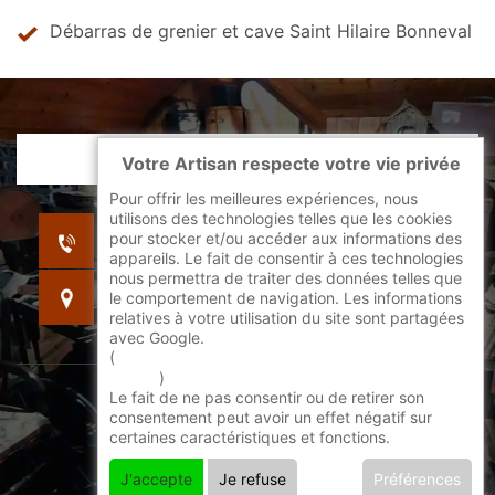
Débarras de grenier et cave Saint Hilaire Bonneval
Votre Artisan respecte votre vie privée
Pour offrir les meilleures expériences, nous
utilisons des technologies telles que les cookies
indisponible
pour stocker et/ou accéder aux informations des
indisponible
appareils. Le fait de consentir à ces technologies
nous permettra de traiter des données telles que
indisponible
le comportement de navigation. Les informations
relatives à votre utilisation du site sont partagées
avec Google.
(
En savoir + sur l'utilisation des cookies par
google
)
Le fait de ne pas consentir ou de retirer son
©2022 - 2026 Tout droit réservé -
consentement peut avoir un effet négatif sur
certaines caractéristiques et fonctions.
Mentions légales
J'accepte
Je refuse
Préférences