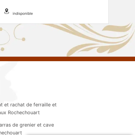
indisponible
t et rachat de ferraille et
ux Rochechouart
rras de grenier et cave
hechouart