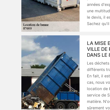
années d'exp
une multitu
le devis, il 
Sachez qu'il
LA MISE 
VILLE D
DANS LE 
Les déchets
différents t
En fait, il e
cas, nous vo
location de 
service de S
matière. N'o
sûrement vo