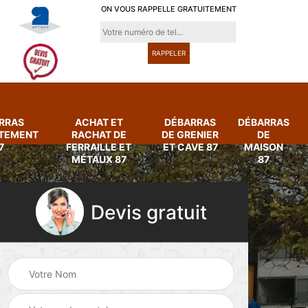
ON VOUS RAPPELLE GRATUITEMENT
RRAS
ACHAT ET
DÉBARRAS
DÉBARRAS
RTEMENT
RACHAT DE
DE GRENIER
DE
7
FERRAILLE ET
ET CAVE 87
MAISON
MÉTAUX 87
87
Devis gratuit
Achat et rachat de
Débarras
ferraille et métaux