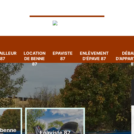
AILLEUR
LOCATION
EPAVISTE
ENLÈVEMENT
DÉBA
87
DE BENNE
87
D'ÉPAVE 87
D'APPA
87
8
 benne
Enlèvement
Epaviste 87