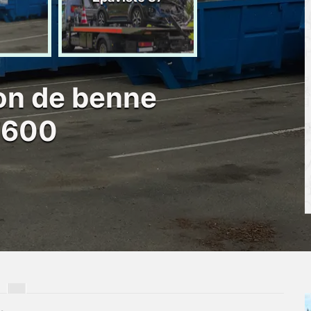
d'épave 87
ion de benne
7600