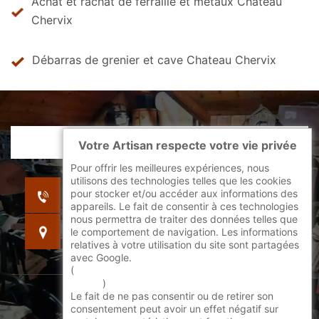
Achat et rachat de ferraille et métaux Chateau
Chervix
Débarras de grenier et cave Chateau Chervix
Votre Artisan respecte votre vie privée
Pour offrir les meilleures expériences, nous
utilisons des technologies telles que les cookies
indisponible
pour stocker et/ou accéder aux informations des
indisponible
appareils. Le fait de consentir à ces technologies
nous permettra de traiter des données telles que
indisponible
le comportement de navigation. Les informations
relatives à votre utilisation du site sont partagées
avec Google.
(
En savoir + sur l'utilisation des cookies par
google
)
Le fait de ne pas consentir ou de retirer son
©2022 - 2026 Tout droit réservé -
consentement peut avoir un effet négatif sur