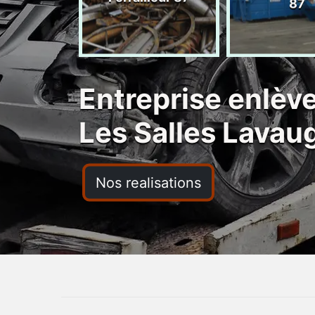
ras 87
87
Entreprise enlèv
Les Salles Lava
Nos realisations