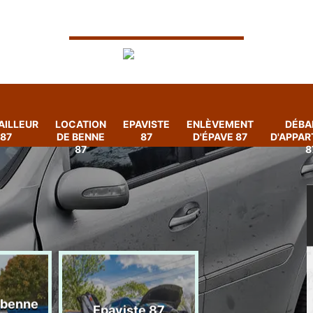
AILLEUR
LOCATION
EPAVISTE
ENLÈVEMENT
DÉBA
87
DE BENNE
87
D'ÉPAVE 87
D'APPA
87
8
 benne
Enlèvement
Epaviste 87