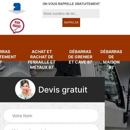
ON VOUS RAPPELLE GRATUITEMENT
RRAS
ACHAT ET
DÉBARRAS
DÉBARRAS
RTEMENT
RACHAT DE
DE GRENIER
DE
7
FERRAILLE ET
ET CAVE 87
MAISON
MÉTAUX 87
87
Devis gratuit
Achat et rachat de
Débarras
ferraille et métaux