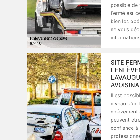
possible de 
Fermé est c
bien les opé
ne vous déce
information
SITE FE
L'ENLÈVE
LAVAUGUY
AVOISIN
Il est possi
niveau d'un t
enlèvement d
peuvent être
confiance à 
professionne