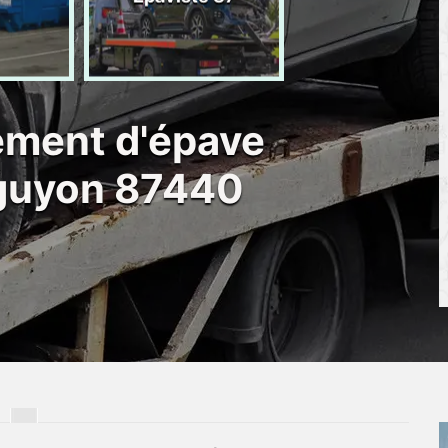
d'épave 87
ement d'épave
uguyon 87440