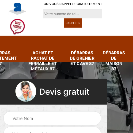
ON VOUS RAPPELLE GRATUITEMENT
RRAS
ACHAT ET
DÉBARRAS
DÉBARRAS
RTEMENT
RACHAT DE
DE GRENIER
DE
7
FERRAILLE ET
ET CAVE 87
MAISON
MÉTAUX 87
87
Devis gratuit
Achat et rachat de
Débarras
ferraille et métaux