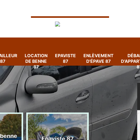
AILLEUR
LOCATION
EPAVISTE
ENLÈVEMENT
DÉBA
87
DE BENNE
87
D'ÉPAVE 87
D'APPA
87
8
 benne
Enlèvement
Epaviste 87