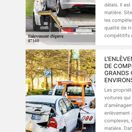
délais. Il es
matière. Sit
les compéten
qualité de t
compétitifs 
L'ENLÈVE
DE COMPÉ
GRANDS C
ENVIRON
Les propriét
voitures qui
d'aménagemen
enlèvement d
complexes, i
matière. Dan