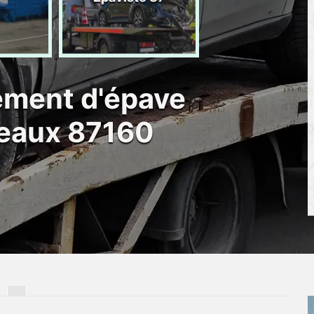
d'épave 87
ement d'épave
eaux 87160