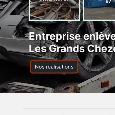
ras 87
87
Entreprise enlèv
Les Grands Chez
Nos realisations