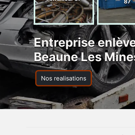
ras 87
87
Entreprise enlèv
Beaune Les Mine
Nos realisations