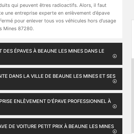
uits qui peuvent êtres radioactifs. Alors, il faut
te une entreprise experte en enlèvement d’épave
 Fermé pour enlever tous vos véhicules hors d’usage
s Mines 87280.
T DES ÉPAVES À BEAUNE LES MINES DANS LE
TE DANS LA VILLE DE BEAUNE LES MINES ET SES
PRISE ENLÈVEMENT D’ÉPAVE PROFESSIONNEL À
VE DE VOITURE PETIT PRIX À BEAUNE LES MINES