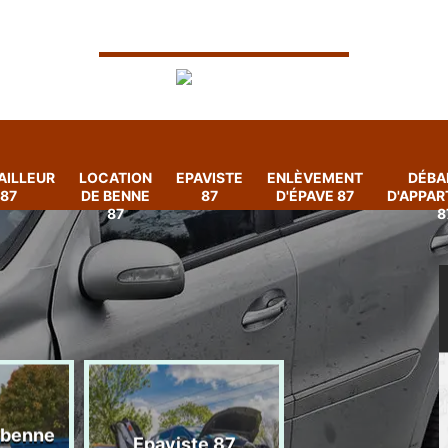
AILLEUR
LOCATION
EPAVISTE
ENLÈVEMENT
DÉBA
87
DE BENNE
87
D'ÉPAVE 87
D'APPA
87
8
 benne
Enlèvement
Epaviste 87