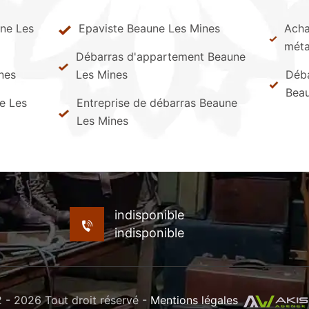
ne Les
Epaviste Beaune Les Mines
Achat
méta
Débarras d'appartement Beaune
ines
Les Mines
Déba
Beau
e Les
Entreprise de débarras Beaune
Les Mines
indisponible
indisponible
- 2026 Tout droit réservé -
Mentions légales