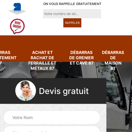
ON VOUS RAPPELLE GRATUITEMENT
RRAS
ACHAT ET
DÉBARRAS
DÉBARRAS
RTEMENT
RACHAT DE
DE GRENIER
DE
7
FERRAILLE ET
ET CAVE 87
MAISON
MÉTAUX 87
87
Devis gratuit
Achat et rachat de
Débarras
ferraille et métaux