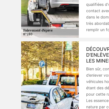
qualifiées d'
contact avec
dans le doma
très abordabl
remplir un f
DÉCOUVR
D’ENLÈVE
LES MINE
Bien sûr, co
d’enlever vo
véhicules ho
étant des d
pour cette r
Les essences
nature par c