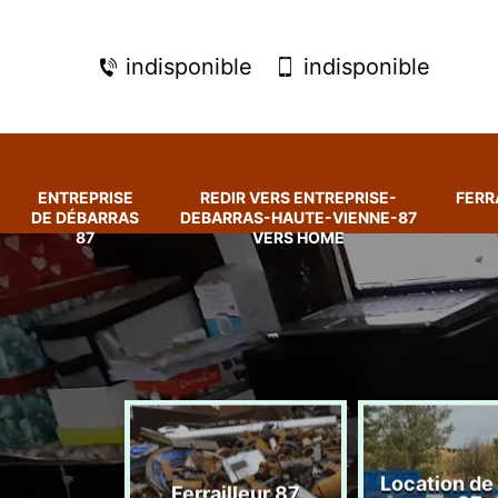
indisponible
indisponible
ENTREPRISE
REDIR VERS ENTREPRISE-
FERR
DE DÉBARRAS
DEBARRAS-HAUTE-VIENNE-87
87
VERS HOME
rise de
Location de
Ferrailleur 87