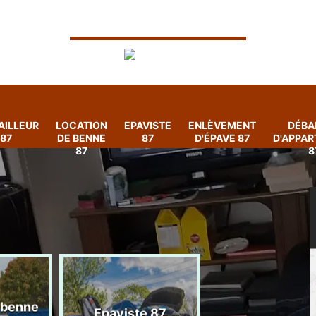
AILLEUR
LOCATION
EPAVISTE
ENLÈVEMENT
DÉBA
87
DE BENNE
87
D'ÉPAVE 87
D'APPA
87
8
 benne
Enlèvement
Epaviste 87