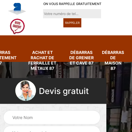
ON VOUS RAPPELLE GRATUITEMENT
RRAS
ACHAT ET
DÉBARRAS
DÉBARRAS
RTEMENT
RACHAT DE
DE GRENIER
DE
7
FERRAILLE ET
ET CAVE 87
MAISON
MÉTAUX 87
87
Devis gratuit
Achat et rachat de
Débarras
ferraille et métaux