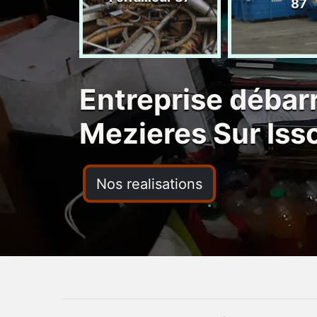
ras 87
87
Entreprise débar
Mezieres Sur Iss
Nos realisations