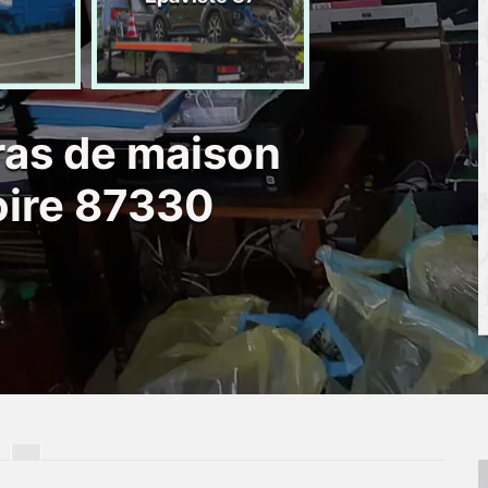
d'épave 87
ras de maison
oire 87330