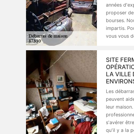
années d'exp
proposer des
bourses. Nou
impartis. Po
vous vous d
SITE FER
OPÉRATI
LA VILLE
ENVIRON
Les débarras
peuvent aide
leur maison.
professionne
s'avérer êtr
qu'il y a la 