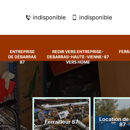
indisponible
indisponible
ENTREPRISE
REDIR VERS ENTREPRISE-
FERR
DE DÉBARRAS
DEBARRAS-HAUTE-VIENNE-87
87
VERS HOME
rise de
Location de
Ferrailleur 87
ras 87
87