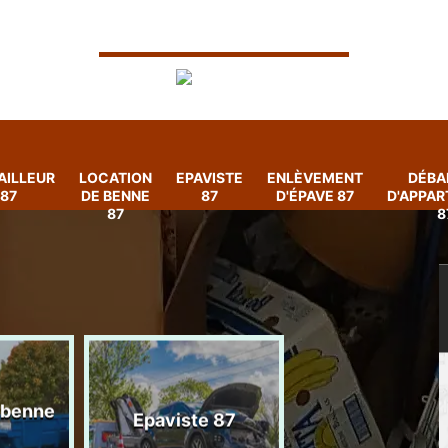
AILLEUR
LOCATION
EPAVISTE
ENLÈVEMENT
DÉBA
87
DE BENNE
87
D'ÉPAVE 87
D'APPA
87
8
 benne
Enlèvement
Epaviste 87
d'épave 87