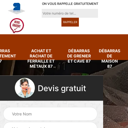
ON VOUS RAPPELLE GRATUITEMENT
RRAS
ACHAT ET
DÉBARRAS
DÉBARRAS
RTEMENT
RACHAT DE
DE GRENIER
DE
7
FERRAILLE ET
ET CAVE 87
MAISON
MÉTAUX 87
87
Devis gratuit
Achat et rachat de
Débarras
ferraille et métaux
d'appartement 87
87