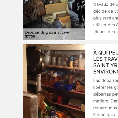
travaux de d
décidé de vo
plusieurs an
utiliser des
tâches de ma
À QUI PE
LES TRAV
SAINT YR
ENVIRON
Les débarras
libérer les g
débarras peu
matière. Da
remarquons q
Fermé qui a 