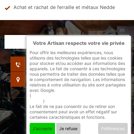
Achat et rachat de ferraille et métaux Nedde
Votre Artisan respecte votre vie privée
Pour offrir les meilleures expériences, nous
utilisons des technologies telles que les cookies
indisponible
pour stocker et/ou accéder aux informations des
indisponible
appareils. Le fait de consentir à ces technologies
nous permettra de traiter des données telles que
indisponible
le comportement de navigation. Les informations
relatives à votre utilisation du site sont partagées
avec Google.
(
En savoir + sur l'utilisation des cookies par
google
)
Le fait de ne pas consentir ou de retirer son
©2022 - 2026 Tout droit réservé -
consentement peut avoir un effet négatif sur
certaines caractéristiques et fonctions.
Mentions légales
J'accepte
Je refuse
Préférences