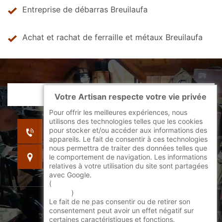
Entreprise de débarras Breuilaufa
Achat et rachat de ferraille et métaux Breuilaufa
Votre Artisan respecte votre vie privée
Pour offrir les meilleures expériences, nous
utilisons des technologies telles que les cookies
indisponible
pour stocker et/ou accéder aux informations des
indisponible
appareils. Le fait de consentir à ces technologies
nous permettra de traiter des données telles que
indisponible
le comportement de navigation. Les informations
relatives à votre utilisation du site sont partagées
avec Google.
(
En savoir + sur l'utilisation des cookies par
google
)
Le fait de ne pas consentir ou de retirer son
©2022 - 2026 Tout droit réservé -
consentement peut avoir un effet négatif sur
certaines caractéristiques et fonctions.