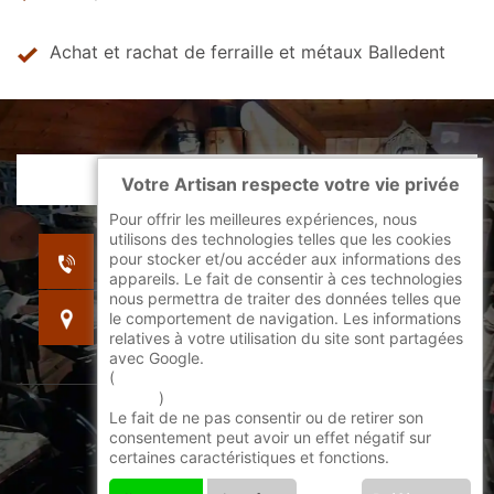
Achat et rachat de ferraille et métaux Balledent
Votre Artisan respecte votre vie privée
Pour offrir les meilleures expériences, nous
utilisons des technologies telles que les cookies
indisponible
pour stocker et/ou accéder aux informations des
indisponible
appareils. Le fait de consentir à ces technologies
nous permettra de traiter des données telles que
indisponible
le comportement de navigation. Les informations
relatives à votre utilisation du site sont partagées
avec Google.
(
En savoir + sur l'utilisation des cookies par
google
)
Le fait de ne pas consentir ou de retirer son
©2022 - 2026 Tout droit réservé -
consentement peut avoir un effet négatif sur
certaines caractéristiques et fonctions.
Mentions légales