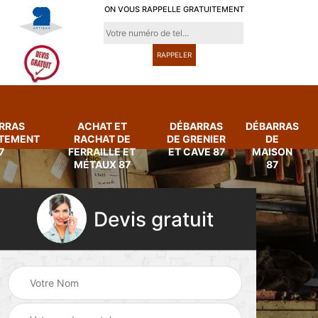
ON VOUS RAPPELLE GRATUITEMENT
RRAS
ACHAT ET
DÉBARRAS
DÉBARRAS
RTEMENT
RACHAT DE
DE GRENIER
DE
7
FERRAILLE ET
ET CAVE 87
MAISON
MÉTAUX 87
87
Devis gratuit
Achat et rachat de
Débarras
ferraille et métaux