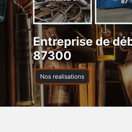
ras 87
87
Entreprise de dé
87300
Nos realisations