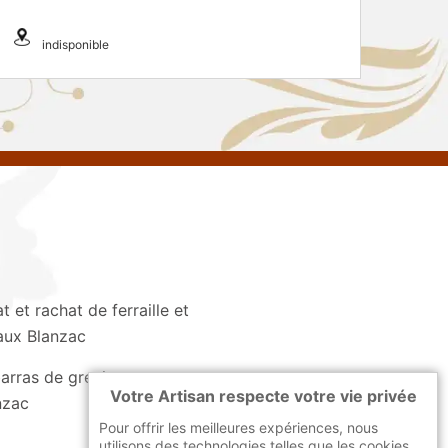
indisponible
t et rachat de ferraille et
aux Blanzac
arras de grenier et cave
Votre Artisan respecte votre vie privée
nzac
Pour offrir les meilleures expériences, nous
utilisons des technologies telles que les cookies