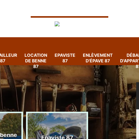
AILLEUR
LOCATION
EPAVISTE
ENLÈVEMENT
DÉBA
87
DE BENNE
87
D'ÉPAVE 87
D'APPA
87
8
 benne
Enlèvement
Epaviste 87