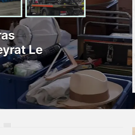
ras
yrat Le