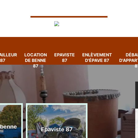
AILLEUR
LOCATION
EPAVISTE
ENLÈVEMENT
DÉBA
87
DE BENNE
87
D'ÉPAVE 87
D'APPA
87
8
 benne
Enlèvement
Epaviste 87
d'épave 87