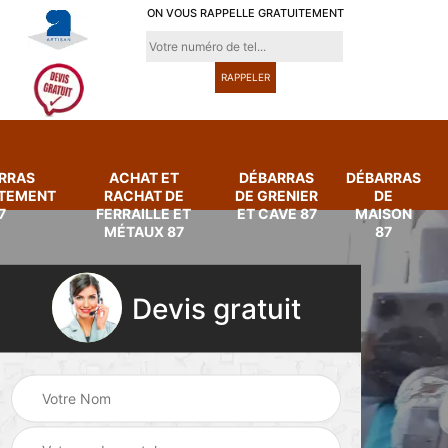
ON VOUS RAPPELLE GRATUITEMENT
RRAS
ACHAT ET
DÉBARRAS
DÉBARRAS
RTEMENT
RACHAT DE
DE GRENIER
DE
7
FERRAILLE ET
ET CAVE 87
MAISON
MÉTAUX 87
87
Devis gratuit
Achat et rachat de
Débarras
ferraille et métaux
d'appartement 87
87