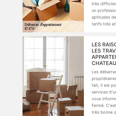
très difficil
un professio
aptitudes de
tarifs très 
LES RAIS
LES TRA
APPARTEM
CHATEAU
Les débarras
propriétaire
fait, il est 
services d'u
vous informo
Fermé. C'est
très bonne q