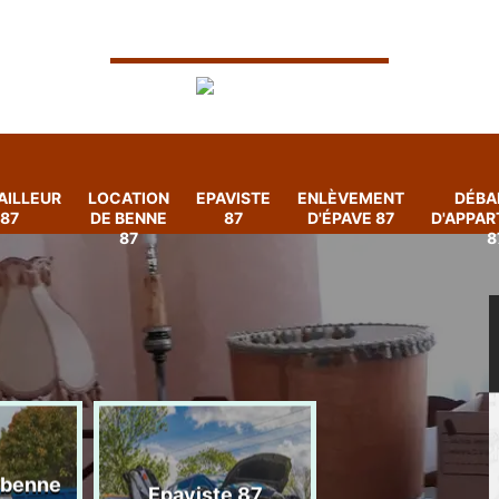
AILLEUR
LOCATION
EPAVISTE
ENLÈVEMENT
DÉBA
87
DE BENNE
87
D'ÉPAVE 87
D'APPA
87
8
 benne
Enlèvement
Epaviste 87