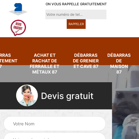
ON VOUS RAPPELLE GRATUITEMENT
RRAS
ACHAT ET
DÉBARRAS
DÉBARRAS
RTEMENT
RACHAT DE
DE GRENIER
DE
7
FERRAILLE ET
ET CAVE 87
MAISON
MÉTAUX 87
87
Devis gratuit
Achat et rachat de
Débarras
ferraille et métaux