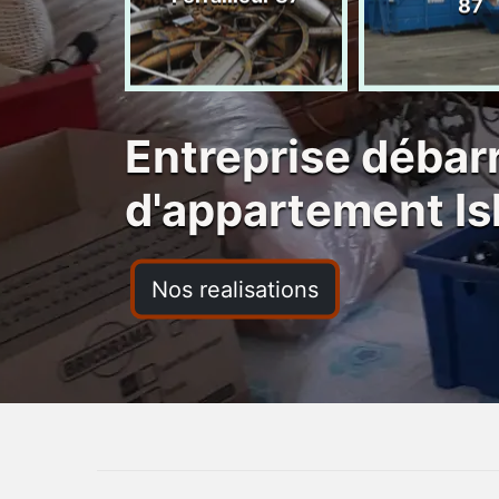
ras 87
87
Entreprise débar
d'appartement Is
Nos realisations