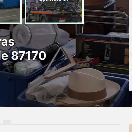
d'épave 87
ras
le 87170