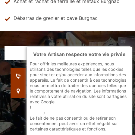
Achat et rachat de ferraille et métaux Burgnac
Débarras de grenier et cave Burgnac
Votre Artisan respecte votre vie privée
Pour offrir les meilleures expériences, nous
utilisons des technologies telles que les cookies
indisponible
pour stocker et/ou accéder aux informations des
indisponible
appareils. Le fait de consentir à ces technologies
nous permettra de traiter des données telles que
indisponible
le comportement de navigation. Les informations
relatives à votre utilisation du site sont partagées
avec Google.
(
En savoir + sur l'utilisation des cookies par
google
)
Le fait de ne pas consentir ou de retirer son
©2022 - 2026 Tout droit réservé -
consentement peut avoir un effet négatif sur
certaines caractéristiques et fonctions.
Mentions légales