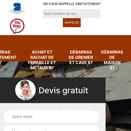
ON VOUS RAPPELLE GRATUITEMENT
RRAS
ACHAT ET
DÉBARRAS
DÉBARRAS
RTEMENT
RACHAT DE
DE GRENIER
DE
7
FERRAILLE ET
ET CAVE 87
MAISON
MÉTAUX 87
87
Devis gratuit
Achat et rachat de
Débarras
ferraille et métaux