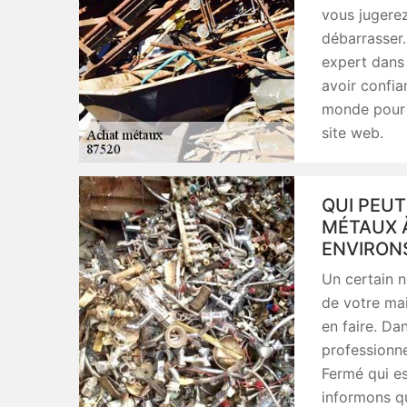
vous jugerez 
débarrasser.
expert dans 
avoir confia
monde pour le
site web.
QUI PEUT
MÉTAUX À
ENVIRON
Un certain 
de votre mai
en faire. Dan
professionne
Fermé qui e
informons qu