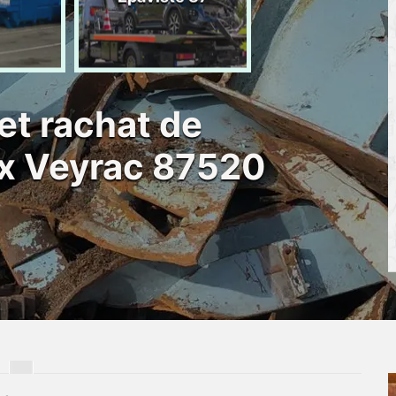
d'épave 87
et rachat de
aux Veyrac 87520