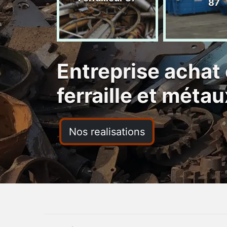
ras 87
87
Entreprise achat 
ferraille et mét
Nos realisations