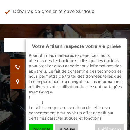
Débarras de grenier et cave Surdoux
Votre Artisan respecte votre vie privée
Pour offrir les meilleures expériences, nous
utilisons des technologies telles que les cookies
indisponible
pour stocker et/ou accéder aux informations des
indisponible
appareils. Le fait de consentir à ces technologies
nous permettra de traiter des données telles que
indisponible
le comportement de navigation. Les informations
relatives à votre utilisation du site sont partagées
avec Google.
(
En savoir + sur l'utilisation des cookies par
google
)
Le fait de ne pas consentir ou de retirer son
©2022 - 2026 Tout droit réservé -
consentement peut avoir un effet négatif sur
certaines caractéristiques et fonctions.
Mentions légales
J'accepte
Je refuse
Préférences