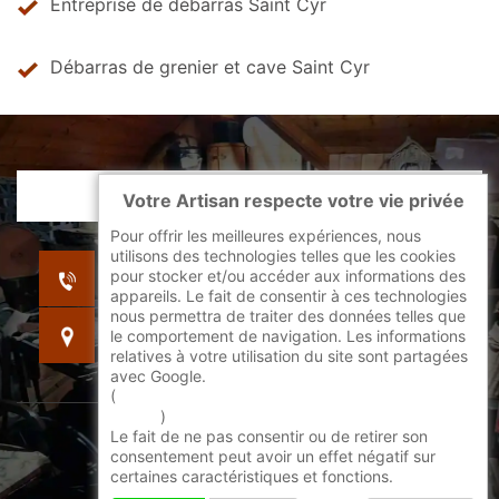
Entreprise de débarras Saint Cyr
Débarras de grenier et cave Saint Cyr
Votre Artisan respecte votre vie privée
Pour offrir les meilleures expériences, nous
utilisons des technologies telles que les cookies
indisponible
pour stocker et/ou accéder aux informations des
indisponible
appareils. Le fait de consentir à ces technologies
nous permettra de traiter des données telles que
indisponible
le comportement de navigation. Les informations
relatives à votre utilisation du site sont partagées
avec Google.
(
En savoir + sur l'utilisation des cookies par
google
)
Le fait de ne pas consentir ou de retirer son
©2022 - 2026 Tout droit réservé -
consentement peut avoir un effet négatif sur
certaines caractéristiques et fonctions.
Mentions légales