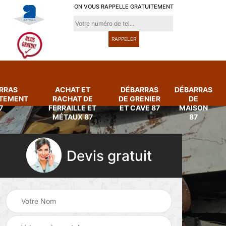
ON VOUS RAPPELLE GRATUITEMENT
RRAS
ACHAT ET
DÉBARRAS
DÉBARRAS
RTEMENT
RACHAT DE
DE GRENIER
DE
7
FERRAILLE ET
ET CAVE 87
MAISON
MÉTAUX 87
87
Devis gratuit
Achat et rachat de
Débarras
ferraille et métaux
d'appartement 87
87