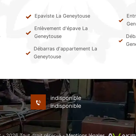
Epaviste La Geneytouse
Ent
Gen
Enlèvement d'épave La
e
Geneytouse
Déba
Gen
Débarras d'appartement La
Geneytouse
indisponible
indisponible
- 2026 Tout droit réservé -
Mentions légales