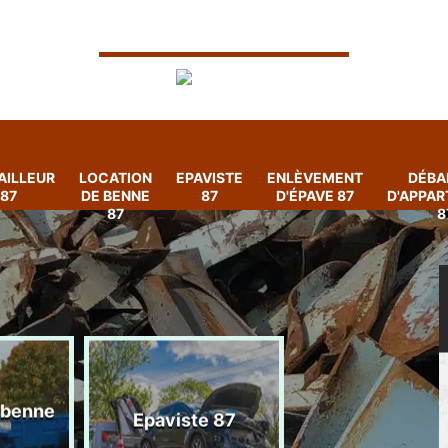
AILLEUR
LOCATION
EPAVISTE
ENLÈVEMENT
DÉBA
87
DE BENNE
87
D'ÉPAVE 87
D'APPA
87
8
 benne
Enlèvement
Epaviste 87
d'épave 87