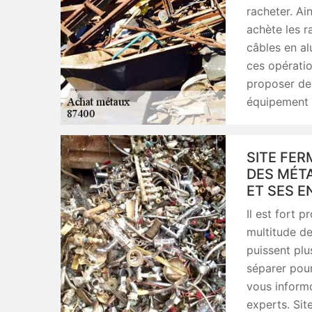
racheter. Ain
achète les r
câbles en al
ces opération
proposer des 
équipement 
SITE FER
DES MÉT
ET SES E
Il est fort 
multitude de
puissent plu
séparer pou
vous informo
experts. Sit