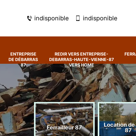
indisponible
indisponible
ENTREPRISE
REDIR VERS ENTREPRISE-
FERR
DE DÉBARRAS
DEBARRAS-HAUTE-VIENNE-87
87
VERS HOME
rise de
Location de
Ferrailleur 87
ras 87
87