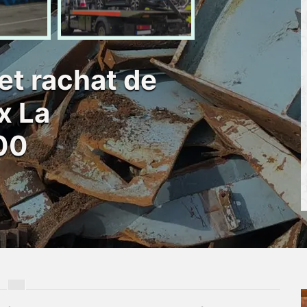
et rachat de
x La
00