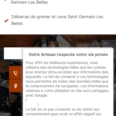
Germain Les Belles
Débarras de grenier et cave Saint Germain Les
Belles
Votre Artisan respecte votre vie privée
Pour offrir les meilleures expériences, nous
utilisons des technologies telles que les cookies
indisponible
pour stocker et/ou accéder aux informations des
indisponible
appareils. Le fait de consentir à ces technologies
nous permettra de traiter des données telles que
indisponible
le comportement de navigation. Les informations
relatives à votre utilisation du site sont partagées
avec Google.
(
En savoir + sur l'utilisation des cookies par
google
)
Le fait de ne pas consentir ou de retirer son
©2022 - 2026 Tout droit réservé -
consentement peut avoir un effet négatif sur